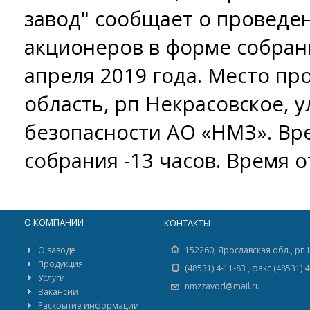
завод" сообщает о проведе
акционеров в форме собрани
апреля 2019 года. Место пр
область, рп Некрасовское, ул
безопасности АО «НМЗ». Вр
собрания -13 часов. Время о
О КОМПАНИИ
КОНТАКТЫ
О заводе
152260, Ярославская обл., рп 
Продукция
(48531) 4-11-83 , факс (48531) 
Услуги
nmzzavod@mail.ru
Вакансии
Раскрытие информации