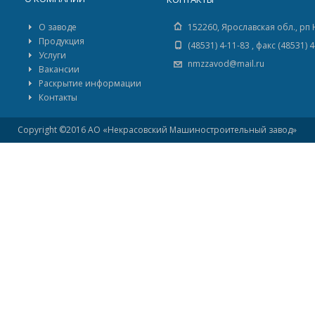
О заводе
152260, Ярославская обл., рп 
Продукция
(48531) 4-11-83 , факс (48531) 
Услуги
nmzzavod@mail.ru
Вакансии
Раскрытие информации
Контакты
Copyright ©2016 АО «Некрасовский Машиностроительный завод»