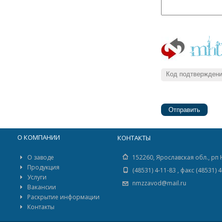
О КОМПАНИИ
КОНТАКТЫ
О заводе
152260, Ярославская обл., рп 
Продукция
(48531) 4-11-83 , факс (48531) 
Услуги
nmzzavod@mail.ru
Вакансии
Раскрытие информации
Контакты