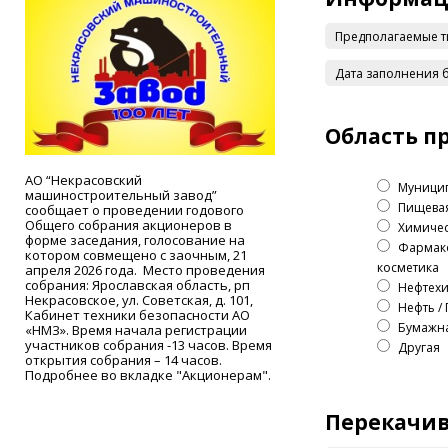
Предполагаемые ти
Дата заполнения 
Область п
АО “Некрасовский
Муници
машиностроительный завод”
Пищева
сообщает о проведении годового
Общего собрания акционеров в
Химичес
форме заседания, голосование на
Фармако
котором совмещено с заочным, 21
косметика
апреля 2026 года. Место проведения
собрания: Ярославская область, рп
Нефтехи
Некрасовское, ул. Советская, д. 101,
Нефть / 
Кабинет техники безопасности АО
Бумажн
«НМЗ». Время начала регистрации
участников собрания -13 часов. Время
Другая
открытия собрания – 14 часов.
Подробнее во вкладке "Акционерам".
Перекачив