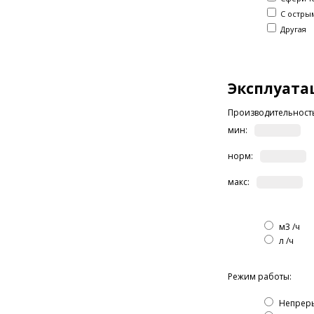
С остры
Другая
Эксплуата
Производительност
мин:
норм:
макс:
м3 /ч
л /ч
Режим работы:
Непрер