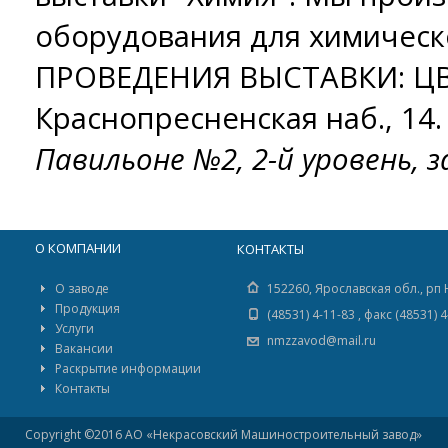
оборудования для химичес
ПРОВЕДЕНИЯ ВЫСТАВКИ: ЦВК 
Краснопресненская наб., 14
Павильоне №2, 2-й уровень, з
О КОМПАНИИ
КОНТАКТЫ
О заводе
152260, Ярославская обл., рп 
Продукция
(48531) 4-11-83 , факс (48531) 
Услуги
nmzzavod@mail.ru
Вакансии
Раскрытие информации
Контакты
Copyright ©2016 АО «Некрасовский Машиностроительный завод»